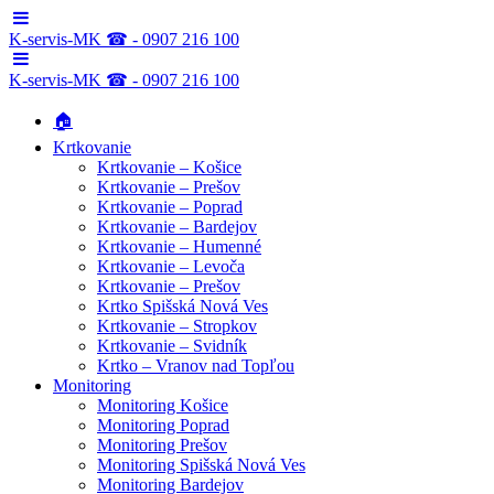
K-servis-MK ☎ - 0907 216 100
K-servis-MK ☎ - 0907 216 100
🏠
Krtkovanie
Krtkovanie – Košice
Krtkovanie – Prešov
Krtkovanie – Poprad
Krtkovanie – Bardejov
Krtkovanie – Humenné
Krtkovanie – Levoča
Krtkovanie – Prešov
Krtko Spišská Nová Ves
Krtkovanie – Stropkov
Krtkovanie – Svidník
Krtko – Vranov nad Topľou
Monitoring
Monitoring Košice
Monitoring Poprad
Monitoring Prešov
Monitoring Spišská Nová Ves
Monitoring Bardejov