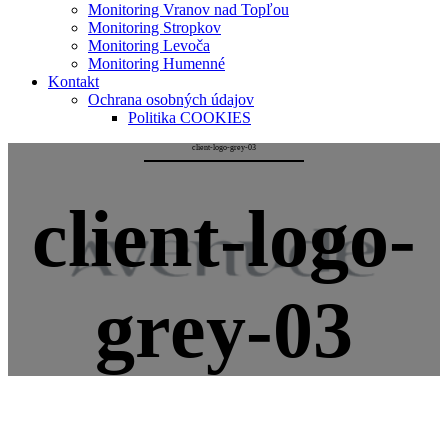
Monitoring Vranov nad Topľou
Monitoring Stropkov
Monitoring Levoča
Monitoring Humenné
Kontakt
Ochrana osobných údajov
Politika COOKIES
client-logo-grey-03
client-logo-
grey-03