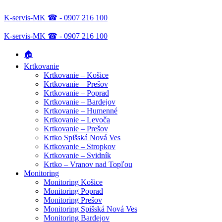
K-servis-MK ☎ - 0907 216 100
K-servis-MK ☎ - 0907 216 100
🏠
Krtkovanie
Krtkovanie – Košice
Krtkovanie – Prešov
Krtkovanie – Poprad
Krtkovanie – Bardejov
Krtkovanie – Humenné
Krtkovanie – Levoča
Krtkovanie – Prešov
Krtko Spišská Nová Ves
Krtkovanie – Stropkov
Krtkovanie – Svidník
Krtko – Vranov nad Topľou
Monitoring
Monitoring Košice
Monitoring Poprad
Monitoring Prešov
Monitoring Spišská Nová Ves
Monitoring Bardejov