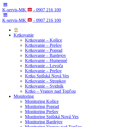
K-servis-MK
- 0907 216 100
K-servis-MK
- 0907 216 100
Krtkovanie
Krtkovanie – Košice
Krtkovanie – Prešov
Krtkovanie – Poprad
Krtkovanie – Bardejov
Krtkovanie – Humenné
Krtkovanie – Levoča
Krtkovanie – Prešov
Krtko Spišská Nová Ves
Krtkovanie – Stropkov
Krtkovanie – Svidník
Krtko – Vranov nad Topľou
Monitoring
Monitoring Košice
Monitoring Poprad
Monitoring Prešov
Monitoring Spišská Nová Ves
Monitoring Bardejov
Monitoring Vranov nad Topľou