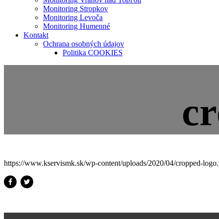
Monitoring Stropkov
Monitoring Levoča
Monitoring Humenné
Kontakt
Ochrana osobných údajov
Politika COOKIES
cr
https://www.kservismk.sk/wp-content/uploads/2020/04/cropped-logo