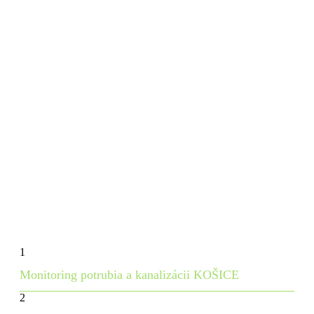
MONITORING POTRUBIA A KANALIZÁCIE
SPIŠSKÁ NOVÁ VES
Arnutovce | Betlanovce | Bystrany | Danišovce | Harichovce |
Hincovce | Hnilčík | Hnilec | Hrabušice | Chrasť nad
Hornádom | Iliašovce | Jamník | Kaľava | Kolinovce |
Krompachy | Letanovce | Lieskovany | Markušovce |
Matejovce nad Hornádom | Mlynky | Odorín | Olcnava |
Oľšavka | Poráč | Rudňany | Slatvina | Slovinky | Smižany |
Spišská Nová Ves
| Spišské Tomášovce | Spišské Vlachy |
Spišský Hrušov | Teplička | Vítkovce | Vojkovce | Žehra
1
Monitoring potrubia a kanalizácii KOŠICE
2