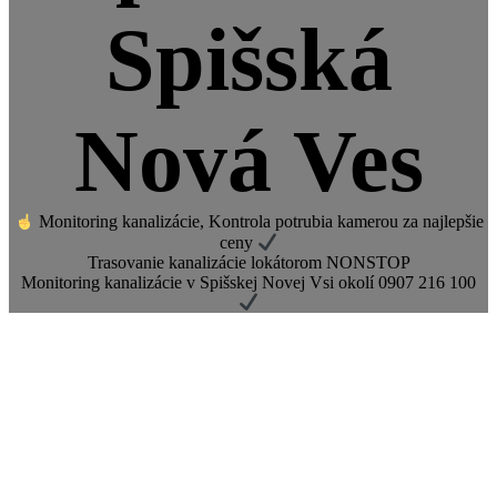
Spišská
Nová Ves
Monitoring kanalizácie, Kontrola potrubia kamerou za najlepšie
ceny
Trasovanie kanalizácie lokátorom NONSTOP
Monitoring kanalizácie v Spišskej Novej Vsi okolí 0907 216 100
MONITORING A ČISTENIE