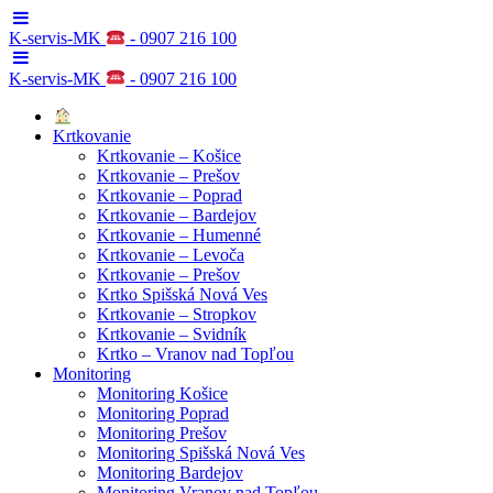
K-servis-MK
- 0907 216 100
K-servis-MK
- 0907 216 100
Krtkovanie
Krtkovanie – Košice
Krtkovanie – Prešov
Krtkovanie – Poprad
Krtkovanie – Bardejov
Krtkovanie – Humenné
Krtkovanie – Levoča
Krtkovanie – Prešov
Krtko Spišská Nová Ves
Krtkovanie – Stropkov
Krtkovanie – Svidník
Krtko – Vranov nad Topľou
Monitoring
Monitoring Košice
Monitoring Poprad
Monitoring Prešov
Monitoring Spišská Nová Ves
Monitoring Bardejov
Monitoring Vranov nad Topľou