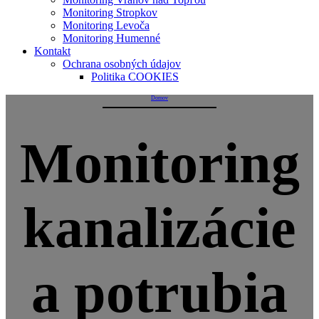
Monitoring Stropkov
Monitoring Levoča
Monitoring Humenné
Kontakt
Ochrana osobných údajov
Politika COOKIES
Domov
Monitoring
kanalizácie
a potrubia