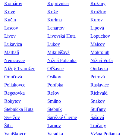
Komárov
Koprivnica
Kožany
Krivé
Kríže
Kružlov
Kučín
Kurima
Kurov
Lascov
Lenartov
Lipová
Livov
Livovská Huta
Lopuchov
Lukavica
Lukov
Malcov
Marhaň
Mikulášová
Mokroluh
Nemcovce
Nižná Polianka
Nižná Voľa
Nižný Tvarožec
Oľšavce
Ondavka
Ortuťová
Osikov
Petrová
Poliakovce
Porúbka
Raslavice
Regetovka
Rešov
Richvald
Rokytov
Smilno
Snakov
Stebnícka Huta
Stebník
Stuľany
Sveržov
Šarišské Čierne
Šašová
Šiba
Tarnov
Tročany
Vaniškovce
Varadka
Vyšná Polianka