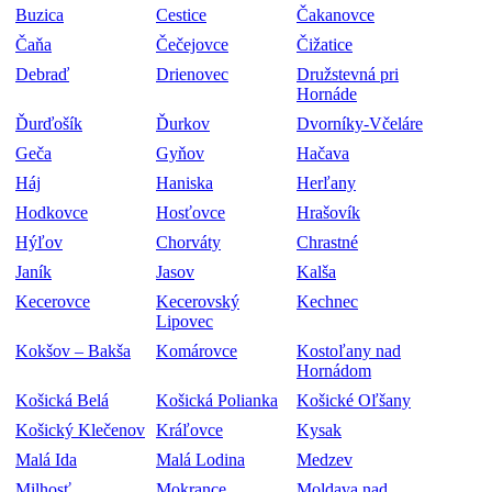
Buzica
Cestice
Čakanovce
Čaňa
Čečejovce
Čižatice
Debraď
Drienovec
Družstevná pri
Hornáde
Ďurďošík
Ďurkov
Dvorníky-Včeláre
Geča
Gyňov
Hačava
Háj
Haniska
Herľany
Hodkovce
Hosťovce
Hrašovík
Hýľov
Chorváty
Chrastné
Janík
Jasov
Kalša
Kecerovce
Kecerovský
Kechnec
Lipovec
Kokšov – Bakša
Komárovce
Kostoľany nad
Hornádom
Košická Belá
Košická Polianka
Košické Oľšany
Košický Klečenov
Kráľovce
Kysak
Malá Ida
Malá Lodina
Medzev
Milhosť
Mokrance
Moldava nad