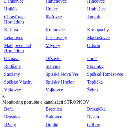
Danišovce
Harichovce
Hincovce
Hnilčík
Hnilec
Hrabušice
Chrasť nad
Iliašovce
Jamník
Hornádom
Kaľava
Kolinovce
Krompachy
Letanovce
Lieskovany
Markušovce
Matejovce nad
Mlynky
Odorín
Hornádom
Olcnava
Oľšavka
Poráč
Rudňany
Slatvina
Slovinky
Smižany
Spišská Nová Ves
Spišské Tomášovce
Spišské Vlachy
Spišský Hrušov
Teplička
Vítkovce
Vojkovce
Žehra
6
Monitoring potrubia a kanalizácii STROPKOV
Baňa
Breznica
Breznička
Brusnica
Bukovce
Bystrá
Bžany
Duplín
Gribov