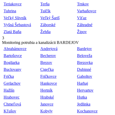
Teriakovce
Terňa
Trnkov
Tuhrina
Tulčík
Varhaňovce
Veľký Slivník
Veľký Šariš
Víťaz
Vyšná Šebastová
Záborské
Záhradné
Zlatá Baňa
Žehňa
Žipov
3
Monitoring potrubia a kanalizácii BARDEJOV
Abrahámovce
Andrejová
Bardejov
Bartošovce
Becherov
Beloveža
Bogliarka
Brezov
Brezovka
Buclovany
Cigeľka
Dubinné
Frička
Fričkovce
Gaboltov
Gerlachov
Hankovce
Harhaj
Hažlín
Hertník
Hervartov
Hrabovec
Hrabské
Hutka
Chmeľová
Janovce
Jedlinka
Kľušov
Kobyly
Kochanovce