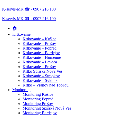
K-servis-MK ☎ - 0907 216 100
K-servis-MK ☎ - 0907 216 100
🏠
Krtkovanie
Krtkovanie – Košice
Krtkovanie – Prešov
Krtkovanie – Poprad
Krtkovanie – Bardejov
Krtkovanie – Humenné
Krtkovanie – Levoča
Krtkovanie – Prešov
Krtko Spišská Nová Ves
Krtkovanie – Stropkov
Krtkovanie – Svidník
Krtko – Vranov nad Topľou
Monitoring
Monitoring Košice
Monitoring Poprad
Monitoring Prešov
Monitoring Spišská Nová Ves
Monitoring Bardejov