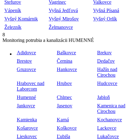
Štefurov
Vagrinec
Valkovce
Vápeník
Vyšná Jedľová
Vyšná Písaná
Vyšný Komárnik
Vyšný Mirošov
Vyšný Orlík
Železník
Želmanovce
8
Monitoring potrubia a kanalizácii HUMENNÉ
Adidovce
Baškovce
Brekov
Brestov
Černina
Dedačov
Gruzovce
Hankovce
Hažín nad
Cirochou
Hrabovec nad
Hrubov
Hudcovce
Laborcom
Humenné
Chlmec
Jabloň
Jankovce
Jasenov
Kamenica nad
Cirochou
Kamienka
Karná
Kochanovce
Košarovce
Koškovce
Lackovce
Lieskovec
Ľubiša
Lukačovce