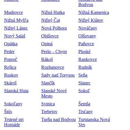
Bodvou
Mudrovce
Nižná Hutka
Nižná Kamenica
Nižná Myšľa
Nižný Čaj
Nižný Klátov
Nižný Lánec
Nová Polhora
Nováčany
Nový Salaš
Obišovce
Olšovany
Opátka
Opiná
Paňovce
Peder
Perín – Chym
Ploské
Poproč
Rákoš
Rankovce
Rešica
Rozhanovce
Rudník
Ruskov
Sady nad Torysou
Seňa
Skároš
Slančík
Slanec
Slanská Huta
Slanské Nové
Sokoľ
Mesto
Sokoľany
Svinica
Šemša
Štós
Trebejov
Trsťany
Trstené pri
Turňa nad Bodvou
Turnianska Nová
Hornáde
Ves