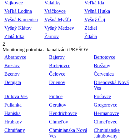
Vajkovce
Valaliky
Veľká Ida
Veľká Lodina
Vtáčkovce
Vyšná Hutka
Vyšná Kamenica
Vyšná Myšľa
Vyšný Čaj
Vyšný Klátov
Vyšný Medzev
Zádiel
Zlatá Idka
Žarnov
Ždaňa
2
Monitoring potrubia a kanalizácii PREŠOV
Abranovce
Bajerov
Bertotovce
Brestov
Bretejovce
Brežany
Bzenov
Čelovce
Červenica
Demjata
Drienov
Drienovská Nová
Ves
Dulova Ves
Fintice
Fričovce
Fulianka
Geraltov
Gregorovce
Haniska
Hendrichovce
Hermanovce
Hrabkov
Chmeľov
Chmeľovec
Chmiňany
Chminianska Nová
Chminianske
Ves
Jakubovany