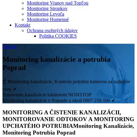
Monitoring Vranov nad Topľou
Monitoring Stropkov
Monitoring Levoča
Monitoring Humenné
Kontakt
Ochrana osobných údajov
Politika COOKIES
Domov
Monitoring kanalizácie a potrubia
Poprad
☝ Monitoring kanalizácie, Kontrola potrubia kamerou za najlepšie
ceny ✔
Trasovanie kanalizácie lokátorom NONSTOP
Monitoring kanalizácie v Poprade a okolí 0907 216 100 ✔
MONITORING A ČISTENIE KANALIZÁCII,
MONITOROVANIE ODTOKOV A MONITORING
UPCHATÉHO POTRUBIA
Monitoring Kanalizácie,
Monitoring Potrubia
Poprad