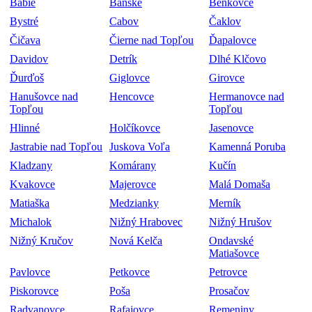
Babie
Banské
Benkovce
Bystré
Cabov
Čaklov
Čičava
Čierne nad Topľou
Ďapalovce
Davidov
Detrík
Dlhé Klčovo
Ďurďoš
Giglovce
Girovce
Hanušovce nad
Hencovce
Hermanovce nad
Topľou
Topľou
Hlinné
Holčíkovce
Jasenovce
Jastrabie nad Topľou
Juskova Voľa
Kamenná Poruba
Kladzany
Komárany
Kučín
Kvakovce
Majerovce
Malá Domaša
Matiaška
Medzianky
Merník
Michalok
Nižný Hrabovec
Nižný Hrušov
Nižný Kručov
Nová Kelča
Ondavské
Matiašovce
Pavlovce
Petkovce
Petrovce
Piskorovce
Poša
Prosačov
Radvanovce
Rafajovce
Remeniny