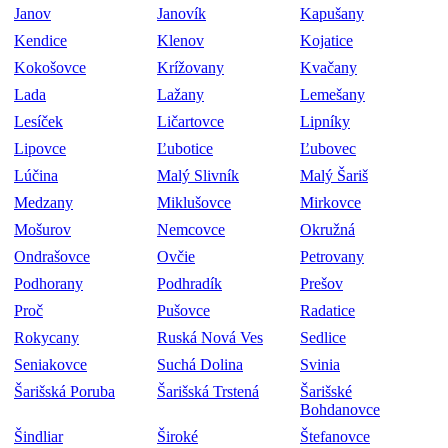
Janov
Janovík
Kapušany
Kendice
Klenov
Kojatice
Kokošovce
Krížovany
Kvačany
Lada
Lažany
Lemešany
Lesíček
Ličartovce
Lipníky
Lipovce
Ľubotice
Ľubovec
Lúčina
Malý Slivník
Malý Šariš
Medzany
Miklušovce
Mirkovce
Mošurov
Nemcovce
Okružná
Ondrašovce
Ovčie
Petrovany
Podhorany
Podhradík
Prešov
Proč
Pušovce
Radatice
Rokycany
Ruská Nová Ves
Sedlice
Seniakovce
Suchá Dolina
Svinia
Šarišská Poruba
Šarišská Trstená
Šarišské
Bohdanovce
Šindliar
Široké
Štefanovce