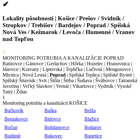
✔
Lokality pôsobnosti | Košice / Prešov / Svidník /
Stropkov / Trebišov / Bardejov / Poprad / Spišská
Nová Ves / Kežmarok / Levoča / Humenné / Vranov
nad Topľou
MONITORING POTRUBIA A KANALIZÁCIE POPRAD
Batizovce | Gánovce | Gerlachov | Hôrka | Hozelec | Hranovnica |
Jánovce | Kravany | Liptovská | Teplička | Lučivná | Mengusovce |
Mlynica | Nová Lesná |
Poprad
| Spišská Teplica | Spišské Bystré |
Spišský Štiavnik | Svit | Štôla | Štrba | Šuňava | Švábovce | Tatranská
Javorina | Veľký Slavkov | Vernár | Vikartovce | Vydrník | Vysoké
Tatry | Ždiar
1
Monitoring potrubia a kanalizácii KOŠICE
Bačkovík
Baška
Belža
Beniakovce
Bidovce
Blažice
Bočiar
Bohdanovce
Boliarov
Budimír
Bukovec
Bunetice