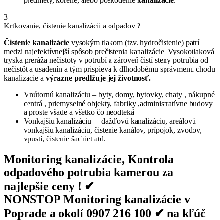
predmety, korene, alebo poškodenie
kanalizácie
.
3
Krtkovanie, čistenie kanalizácii a odpadov ?
Čistenie kanalizácie
vysokým tlakom (tzv. hydročistenie) patrí
medzi najefektívnejší spôsob prečistenia kanalizácie. Vysokotlaková
tryska preráža nečistoty v potrubí a zároveň čistí steny potrubia od
nečistôt a usadenín a tým prispieva k dlhodobému správmenu chodu
kanalizácie a
výrazne predlžuje jej životnosť.
Vnútornú kanalizáciu – byty, domy, bytovky, chaty , nákupné
centrá , priemyselné objekty, fabriky ,administratívne budovy
a proste všade a všetko čo neodteká
Vonkajšiu kanalizáciu – dažďovú kanalizáciu, areálovú
vonkajšiu kanalizáciu, čistenie kanálov, prípojok, zvodov,
vpustí, čistenie šachiet atd.
Monitoring kanalizácie, Kontrola
odpadového potrubia kamerou za
najlepšie ceny ! ✔
NONSTOP Monitoring kanalizácie v
Poprade a okolí 0907 216 100 ✔ na kľúč