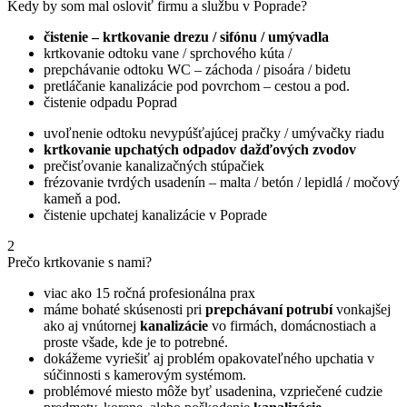
Kedy by som mal osloviť firmu a službu v Poprade?
čistenie – krtkovanie drezu / sifónu / umývadla
krtkovanie odtoku vane / sprchového kúta /
prepchávanie odtoku WC – záchoda / pisoára / bidetu
pretláčanie kanalizácie pod povrchom – cestou a pod.
čistenie odpadu Poprad
uvoľnenie odtoku nevypúšťajúcej pračky / umývačky riadu
krtkovanie upchatých odpadov dažďových zvodov
prečisťovanie kanalizačných stúpačiek
frézovanie tvrdých usadenín – malta / betón / lepidlá / močový
kameň a pod.
čistenie upchatej kanalizácie v Poprade
2
Prečo krtkovanie s nami?
viac ako 15 ročná profesionálna prax
máme bohaté skúsenosti pri
prepchávaní potrubí
vonkajšej
ako aj vnútornej
kanalizácie
vo firmách, domácnostiach a
proste všade, kde je to potrebné.
dokážeme vyriešiť aj problém opakovateľného upchatia v
súčinnosti s kamerovým systémom.
problémové miesto môže byť usadenina, vzpriečené cudzie