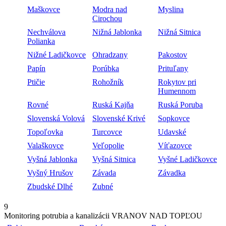
Maškovce
Modra nad
Myslina
Cirochou
Nechválova
Nižná Jablonka
Nižná Sitnica
Polianka
Nižné Ladičkovce
Ohradzany
Pakostov
Papín
Porúbka
Prituľany
Ptičie
Rohožník
Rokytov pri
Humennom
Rovné
Ruská Kajňa
Ruská Poruba
Slovenská Volová
Slovenské Krivé
Sopkovce
Topoľovka
Turcovce
Udavské
Valaškovce
Veľopolie
Víťazovce
Vyšná Jablonka
Vyšná Sitnica
Vyšné Ladičkovce
Vyšný Hrušov
Závada
Závadka
Zbudské Dlhé
Zubné
9
Monitoring potrubia a kanalizácii VRANOV NAD TOPĽOU