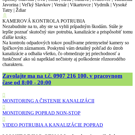
Javorina | Veľký Slavkov | Vernár | Vikartovce | Vydrník | Vysoké
Tatry | Ždiar
KAMEROVÁ KONTROLA POTRUBIA
Nezabudnite na to, aby ste sa vyhli prípadným škodám. Stále je
lepšie poznať skutočný stav potrubia, kanalizácie a prispôsobiť tomu
ďalšie kroky.
Na kontrolu odpadových tokov používame priemyselné kamery so
špičkovým záznamom. Poskytnú vám detailný pohľad do útrob
kanalizácie a odhalia všetko, čo obmedzuje jej priechodnosť a
funkčnosť ako sú napríklad nečistoty aj poškodenie rôznorodého
charakteru.
Zavolajte ma na t.č. 0907 216 100, v pracovnom
čase od 8:00 - 20:00
MONITORING A ČISTENIE KANALIZÁCII
MONITORING POPRAD NON-STOP
VIDEO POTRUBIA A KANALIZÁCIE POPRAD