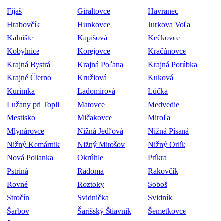
Fijaš
Giraltovce
Havranec
Hrabovčík
Hunkovce
Jurkova Voľa
Kalnište
Kapišová
Kečkovce
Kobylnice
Korejovce
Kračúnovce
Krajná Bystrá
Krajná Poľana
Krajná Porúbka
Krajné Čierno
Kružlová
Kuková
Kurimka
Ladomirová
Lúčka
Lužany pri Topli
Matovce
Medvedie
Mestisko
Mičakovce
Miroľa
Mlynárovce
Nižná Jedľová
Nižná Písaná
Nižný Komárnik
Nižný Mirošov
Nižný Orlík
Nová Polianka
Okrúhle
Príkra
Pstriná
Radoma
Rakovčík
Rovné
Roztoky
Soboš
Stročín
Svidnička
Svidník
Šarbov
Šarišský Štiavnik
Šemetkovce