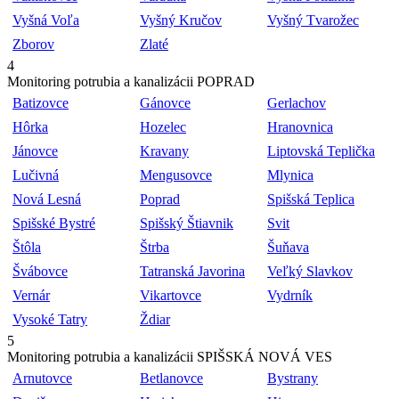
Vyšná Voľa
Vyšný Kručov
Vyšný Tvarožec
Zborov
Zlaté
4
Monitoring potrubia a kanalizácii POPRAD
Batizovce
Gánovce
Gerlachov
Hôrka
Hozelec
Hranovnica
Jánovce
Kravany
Liptovská Teplička
Lučivná
Mengusovce
Mlynica
Nová Lesná
Poprad
Spišská Teplica
Spišské Bystré
Spišský Štiavnik
Svit
Štôla
Štrba
Šuňava
Švábovce
Tatranská Javorina
Veľký Slavkov
Vernár
Vikartovce
Vydrník
Vysoké Tatry
Ždiar
5
Monitoring potrubia a kanalizácii SPIŠSKÁ NOVÁ VES
Arnutovce
Betlanovce
Bystrany