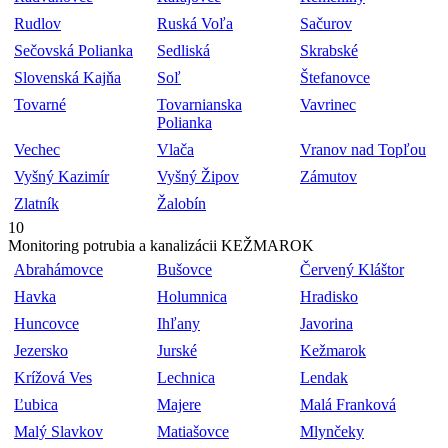
Rudlov
Ruská Voľa
Sačurov
Sečovská Polianka
Sedliská
Skrabské
Slovenská Kajňa
Soľ
Štefanovce
Tovarné
Tovarnianska
Vavrinec
Polianka
Vechec
Vlača
Vranov nad Topľou
Vyšný Kazimír
Vyšný Žipov
Zámutov
Zlatník
Žalobín
10
Monitoring potrubia a kanalizácii KEŽMAROK
Abrahámovce
Bušovce
Červený Kláštor
Havka
Holumnica
Hradisko
Huncovce
Ihľany
Javorina
Jezersko
Jurské
Kežmarok
Krížová Ves
Lechnica
Lendak
Ľubica
Majere
Malá Franková
Malý Slavkov
Matiašovce
Mlynčeky