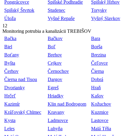
Pongrácovce
Spišské Podhradie
Spišský Hrhov
Spišský Štvrtok
Studenec
Torysky
Úloža
Vyšné Repaše
Vyšný Slavkov
12
Monitoring potrubia a kanalizácii TREBIŠOV
Bačka
Bačkov
Bara
Biel
Boľ
Borša
Boťany
Brehov
Brezina
Byšta
Cejkov
Čeľovce
Čerhov
Černochov
Čierna
Čierna nad Tisou
Dargov
Dobrá
Dvorianky
Egreš
Hraň
Hrčeľ
Hriadky
Kašov
Kazimír
Klin nad Bodrogom
Kožuchov
Kráľovský Chlmec
Kravany
Kuzmice
Kysta
Ladmovce
Lastovce
Leles
Luhyňa
Malá Tŕňa