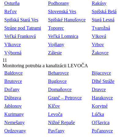
Osturňa
Podhorany
Rakúsy
Reľov
Slovenská Ves
Spišská Belá
Spišská Stará Ves
Spišské Hanušovce
Stará Lesná
Stráne pod Tatrami
Toporec
Tvarožná
Veľká Franková
Veľká Lomnica
Vlková
Vlkovce
Vojňany
Vrbov
Výborná
Zálesie
Žakovce
11
Monitoring potrubia a kanalizácii LEVOČA
Baldovce
Beharovce
Bijacovce
Brutovce
Buglovce
Dlhé Stráže
Doľany
Domaňovce
Dravce
Dúbrava
Granč – Petrovce
Harakovce
Jablonov
Klčov
Korytné
Kurimany
Levoča
Lúčka
Nemešany
Nižné Repaše
Oľšavica
Ordzovany
Pavľany
Poľanovce