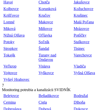
Havaj
Chotča
Jakušovce
Kolbovce
Korunková
Kožuchovce
Krišľovce
Kručov
Krušinec
Lomné
Makovce
Malá Poľana
Miková
Miňovce
Mrázovce
Nižná Olšava
Oľšavka
Potôčky
Potoky
Soľník
Staškovce
Stropkov
Šandal
Tisinec
Tokajík
Turany nad
Varechovce
Ondavou
Veľkrop
Vislava
Vladiča
Vojtovce
Vyškovce
Vyšná Olšava
Vyšný Hrabovec
7
Monitoring potrubia a kanalizácii SVIDNÍK
Belejovce
Beňadikovce
Bodružal
Cernina
Cigla
Dlhoňa
Dobroslava
Dubová
Dukovce