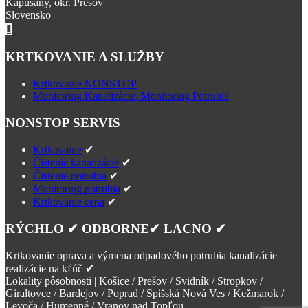
Kapušany, okr. Prešov
Slovensko
KRTKOVANIE A SLUŽBY
Krtkovanie NONSTOP
Monitoring Kanalizácie, Monitoring Potrubia
NONSTOP SERVIS
Krtkovanie
✔
Čistenie kanalizácie
✔
Čistenie potrubia
✔
Monitoring potrubia
✔
Krtkovanie cena
✔
RÝCHLO ✔ ODBORNE✔ LACNO ✔
Krtkovanie oprava a výmena odpadového potrubia kanalizácie
realizácie na kľúč ✔
Lokality pôsobnosti | Košice / Prešov / Svidník / Stropkov /
Giraltovce / Bardejov / Poprad / Spišská Nová Ves / Kežmarok /
Levoča / Humenné / Vranov nad Topľou