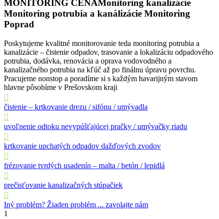
MONITORING CENA
Monitoring kanalizácie
Monitoring potrubia a kanálizácie
Monitoring
Poprad
Poskytujeme kvalitné monitorovanie teda monitoring potrubia a
kanalizácie – čistenie odpadov, trasovanie a lokalizáciu odpadového
potrubia, dodávka, renovácia a oprava vodovodného a
kanalizačného potrubia na kľúč až po finálnu úpravu povrchu.
Pracujeme nonstop a poradíme si s každým havarijným stavom
hlavne pôsobíme v Prešovskom kraji
čistenie – krtkovanie drezu / sifónu / umývadla
uvoľnenie odtoku nevypúšťajúcej pračky / umývačky riadu
krtkovanie upchatých odpadov dažďových zvodov
frézovanie tvrdých usadenín – malta / betón / lepidlá
prečisťovanie kanalizačných stúpačiek
Iný problém? Žiaden problém ... zavolajte nám
1