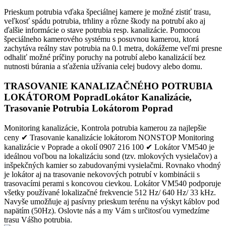
Prieskum potrubia vďaka špeciálnej kamere je možné zistiť trasu,
veľkosť spádu potrubia, trhliny a rôzne škody na potrubí ako aj
ďalšie informácie o stave potrubia resp. kanalizácie. Pomocou
špeciálneho kamerového systému s posuvnou kamerou, ktorá
zachytáva reálny stav potrubia na 0.1 metra, dokážeme veľmi presne
odhaliť možné príčiny poruchy na potrubí alebo kanalizácií bez
nutnosti búrania a sťaženia užívania celej budovy alebo domu.
TRASOVANIE KANALIZAČNÉHO POTRUBIA
LOKÁTOROM Poprad
Lokátor Kanalizácie,
Trasovanie Potrubia Lokátorom
Poprad
Monitoring kanalizácie, Kontrola potrubia kamerou za najlepšie
ceny ✔ Trasovanie kanalizácie lokátorom NONSTOP Monitoring
kanalizácie v Poprade a okolí 0907 216 100 ✔ Lokátor VM540 je
ideálnou voľbou na lokalizáciu sond (tzv. mlokových vysielačov) a
inšpekčných kamier so zabudovanými vysielačmi. Rovnako vhodný
je lokátor aj na trasovanie nekovových potrubí v kombinácii s
trasovacími perami s koncovou cievkou. Lokátor VM540 podporuje
všetky používané lokalizačné frekvencie 512 Hz/ 640 Hz/ 33 kHz.
Navyše umožňuje aj pasívny prieskum terénu na výskyt káblov pod
napätím (50Hz). Oslovte nás a my Vám s určitosťou vymedzíme
trasu Vášho potrubia.