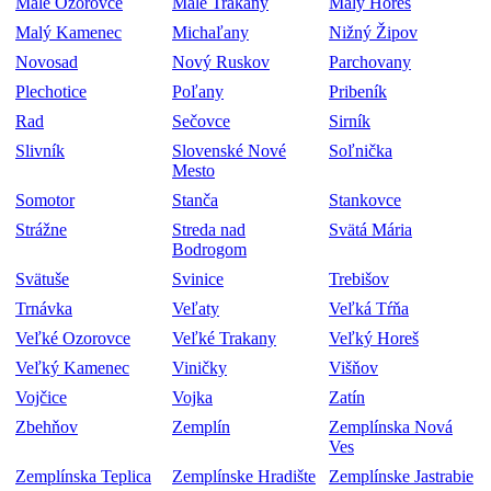
Malé Ozorovce
Malé Trakany
Malý Horeš
Malý Kamenec
Michaľany
Nižný Žipov
Novosad
Nový Ruskov
Parchovany
Plechotice
Poľany
Pribeník
Rad
Sečovce
Sirník
Slivník
Slovenské Nové
Soľnička
Mesto
Somotor
Stanča
Stankovce
Strážne
Streda nad
Svätá Mária
Bodrogom
Svätuše
Svinice
Trebišov
Trnávka
Veľaty
Veľká Tŕňa
Veľké Ozorovce
Veľké Trakany
Veľký Horeš
Veľký Kamenec
Viničky
Višňov
Vojčice
Vojka
Zatín
Zbehňov
Zemplín
Zemplínska Nová
Ves
Zemplínska Teplica
Zemplínske Hradište
Zemplínske Jastrabie