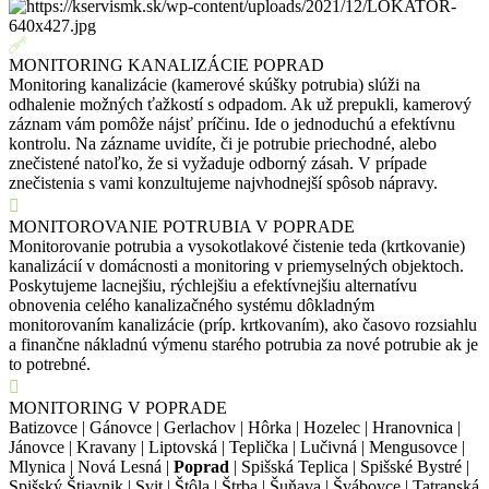
MONITORING KANALIZÁCIE POPRAD
Monitoring kanalizácie (kamerové skúšky potrubia) slúži na
odhalenie možných ťažkostí s odpadom. Ak už prepukli, kamerový
záznam vám pomôže nájsť príčinu. Ide o jednoduchú a efektívnu
kontrolu. Na zázname uvidíte, či je potrubie priechodné, alebo
znečistené natoľko, že si vyžaduje odborný zásah. V prípade
znečistenia s vami konzultujeme najvhodnejší spôsob nápravy.
MONITOROVANIE POTRUBIA V POPRADE
Monitorovanie potrubia a vysokotlakové čistenie teda (krtkovanie)
kanalizácií v domácnosti a monitoring v priemyselných objektoch.
Poskytujeme lacnejšiu, rýchlejšiu a efektívnejšiu alternatívu
obnovenia celého kanalizačného systému dôkladným
monitorovaním kanalizácie (príp. krtkovaním), ako časovo rozsiahlu
a finančne nákladnú výmenu starého potrubia za nové potrubie ak je
to potrebné.
MONITORING V POPRADE
Batizovce | Gánovce | Gerlachov | Hôrka | Hozelec | Hranovnica |
Jánovce | Kravany | Liptovská | Teplička | Lučivná | Mengusovce |
Mlynica | Nová Lesná |
Poprad
| Spišská Teplica | Spišské Bystré |
Spišský Štiavnik | Svit | Štôla | Štrba | Šuňava | Švábovce | Tatranská