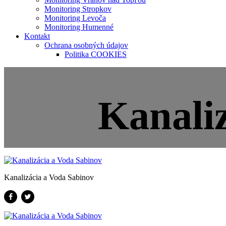
Monitoring Stropkov
Monitoring Levoča
Monitoring Humenné
Kontakt
Ochrana osobných údajov
Politika COOKIES
Kanali
Kanalizácia a Voda Sabinov