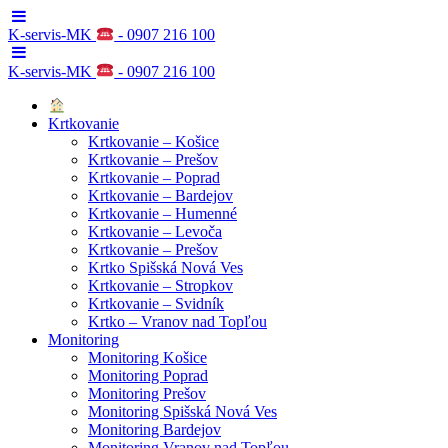
K-servis-MK
- 0907 216 100
K-servis-MK
- 0907 216 100
Krtkovanie
Krtkovanie – Košice
Krtkovanie – Prešov
Krtkovanie – Poprad
Krtkovanie – Bardejov
Krtkovanie – Humenné
Krtkovanie – Levoča
Krtkovanie – Prešov
Krtko Spišská Nová Ves
Krtkovanie – Stropkov
Krtkovanie – Svidník
Krtko – Vranov nad Topľou
Monitoring
Monitoring Košice
Monitoring Poprad
Monitoring Prešov
Monitoring Spišská Nová Ves
Monitoring Bardejov
Monitoring Vranov nad Topľou