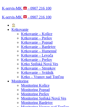
K-servis-MK
- 0907 216 100
K-servis-MK
- 0907 216 100
Krtkovanie
Krtkovanie – Košice
Krtkovanie – Prešov
Krtkovanie – Poprad
Krtkovanie – Bardejov
Krtkovanie – Humenné
Krtkovanie – Levoča
Krtkovanie – Prešov
Krtko Spišská Nová Ves
Krtkovanie – Stropkov
Krtkovanie – Svidník
Krtko – Vranov nad Topľou
Monitoring
Monitoring Košice
Monitoring Poprad
Monitoring Prešov
Monitoring Spišská Nová Ves
Monitoring Bardejov
Monitoring Vranov nad Topľou