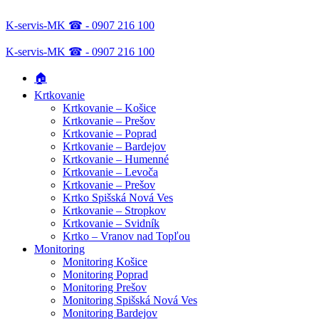
K-servis-MK ☎ - 0907 216 100
K-servis-MK ☎ - 0907 216 100
🏠
Krtkovanie
Krtkovanie – Košice
Krtkovanie – Prešov
Krtkovanie – Poprad
Krtkovanie – Bardejov
Krtkovanie – Humenné
Krtkovanie – Levoča
Krtkovanie – Prešov
Krtko Spišská Nová Ves
Krtkovanie – Stropkov
Krtkovanie – Svidník
Krtko – Vranov nad Topľou
Monitoring
Monitoring Košice
Monitoring Poprad
Monitoring Prešov
Monitoring Spišská Nová Ves
Monitoring Bardejov