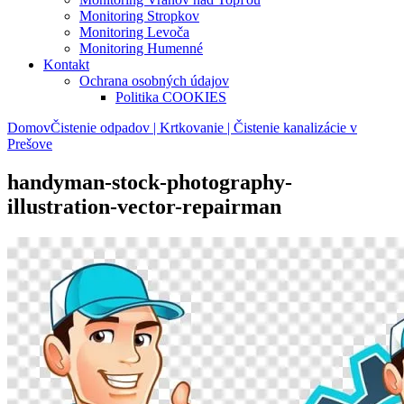
Monitoring Stropkov
Monitoring Levoča
Monitoring Humenné
Kontakt
Ochrana osobných údajov
Politika COOKIES
Domov
Čistenie odpadov | Krtkovanie | Čistenie kanalizácie v
Prešove
handyman-stock-photography-
illustration-vector-repairman