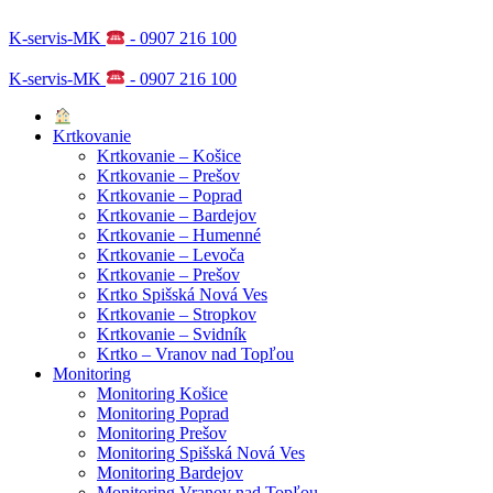
K-servis-MK
- 0907 216 100
K-servis-MK
- 0907 216 100
Krtkovanie
Krtkovanie – Košice
Krtkovanie – Prešov
Krtkovanie – Poprad
Krtkovanie – Bardejov
Krtkovanie – Humenné
Krtkovanie – Levoča
Krtkovanie – Prešov
Krtko Spišská Nová Ves
Krtkovanie – Stropkov
Krtkovanie – Svidník
Krtko – Vranov nad Topľou
Monitoring
Monitoring Košice
Monitoring Poprad
Monitoring Prešov
Monitoring Spišská Nová Ves
Monitoring Bardejov
Monitoring Vranov nad Topľou