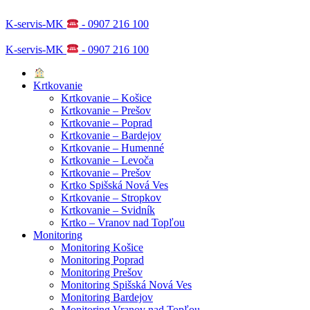
K-servis-MK
- 0907 216 100
K-servis-MK
- 0907 216 100
Krtkovanie
Krtkovanie – Košice
Krtkovanie – Prešov
Krtkovanie – Poprad
Krtkovanie – Bardejov
Krtkovanie – Humenné
Krtkovanie – Levoča
Krtkovanie – Prešov
Krtko Spišská Nová Ves
Krtkovanie – Stropkov
Krtkovanie – Svidník
Krtko – Vranov nad Topľou
Monitoring
Monitoring Košice
Monitoring Poprad
Monitoring Prešov
Monitoring Spišská Nová Ves
Monitoring Bardejov
Monitoring Vranov nad Topľou