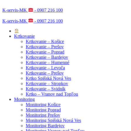
K-servis-MK
- 0907 216 100
K-servis-MK
- 0907 216 100
Krtkovanie
Krtkovanie – Košice
Krtkovanie – Prešov
Krtkovanie – Poprad
Krtkovanie – Bardejov
Krtkovanie – Humenné
Krtkovanie – Levoča
Krtkovanie – Prešov
Krtko Spišská Nová Ves
Krtkovanie – Stropkov
Krtkovanie – Svidník
Krtko – Vranov nad Topľou
Monitoring
Monitoring Košice
Monitoring Poprad
Monitoring Prešov
Monitoring Spišská Nová Ves
Monitoring Bardejov
Monitoring Vranov nad Topľou