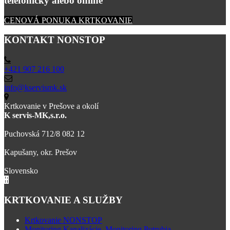
telefonicky alebo online
CENOVÁ PONUKA KRTKOVANIE
KONTAKT NONSTOP
+421 907 216 100
info@kservismk.sk
Krtkovanie v Prešove a okolí
K servis-MK,s.r.o.
Puchovská 712/8 082 12
Kapušany, okr. Prešov
Slovensko
KRTKOVANIE A SLUŽBY
Krtkovanie NONSTOP
Monitoring Kanalizácie, Monitoring Potrubia