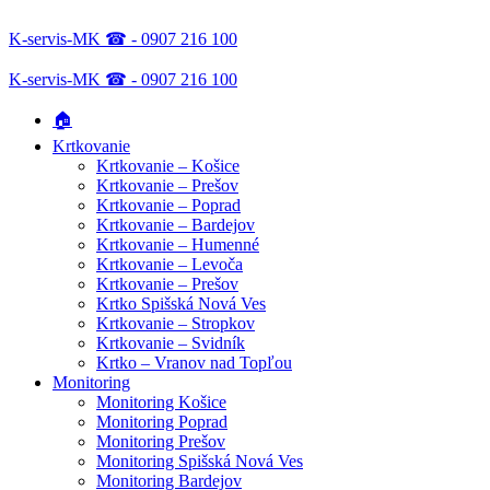
K-servis-MK ☎ - 0907 216 100
K-servis-MK ☎ - 0907 216 100
🏠
Krtkovanie
Krtkovanie – Košice
Krtkovanie – Prešov
Krtkovanie – Poprad
Krtkovanie – Bardejov
Krtkovanie – Humenné
Krtkovanie – Levoča
Krtkovanie – Prešov
Krtko Spišská Nová Ves
Krtkovanie – Stropkov
Krtkovanie – Svidník
Krtko – Vranov nad Topľou
Monitoring
Monitoring Košice
Monitoring Poprad
Monitoring Prešov
Monitoring Spišská Nová Ves
Monitoring Bardejov