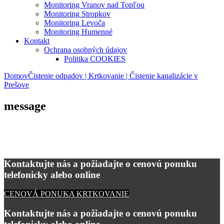
Monitoring Vranov nad Topľou
Monitoring Stropkov
Monitoring Levoča
Monitoring Humenné
Kontakt
Ochrana osobných údajov
Politika COOKIES
Domov
Čistenie odpadov | Krtkovanie | Čistenie kanalizácie v
Prešove
message
Kontaktujte nás a požiadajte o cenovú ponuku
telefonicky alebo online
CENOVÁ PONUKA KRTKOVANIE
Kontaktujte nás a požiadajte o cenovú ponuku