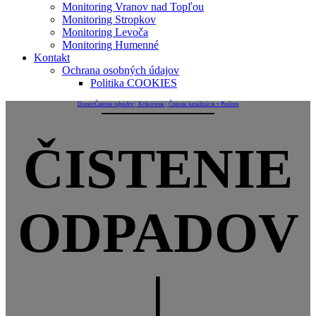
Monitoring Vranov nad Topľou
Monitoring Stropkov
Monitoring Levoča
Monitoring Humenné
Kontakt
Ochrana osobných údajov
Politika COOKIES
Domov
Čistenie odpadov | Krtkovanie | Čistenie kanalizácie v Prešove
ČISTENIE
ODPADOV
|