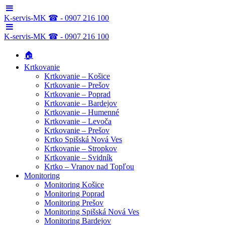
K-servis-MK ☎ - 0907 216 100
K-servis-MK ☎ - 0907 216 100
🏠
Krtkovanie
Krtkovanie – Košice
Krtkovanie – Prešov
Krtkovanie – Poprad
Krtkovanie – Bardejov
Krtkovanie – Humenné
Krtkovanie – Levoča
Krtkovanie – Prešov
Krtko Spišská Nová Ves
Krtkovanie – Stropkov
Krtkovanie – Svidník
Krtko – Vranov nad Topľou
Monitoring
Monitoring Košice
Monitoring Poprad
Monitoring Prešov
Monitoring Spišská Nová Ves
Monitoring Bardejov