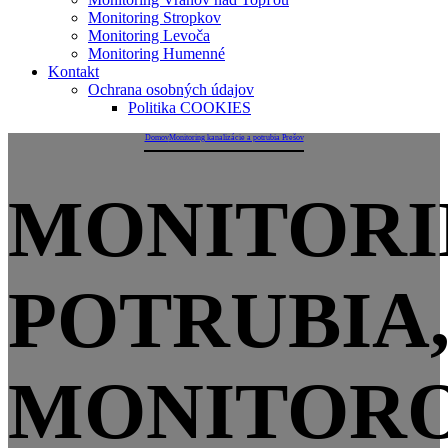
Monitoring Stropkov
Monitoring Levoča
Monitoring Humenné
Kontakt
Ochrana osobných údajov
Politika COOKIES
Domov
Monitoring kanalizácie a potrubia Prešov
MONITORI
POTRUBIA
MONITORO