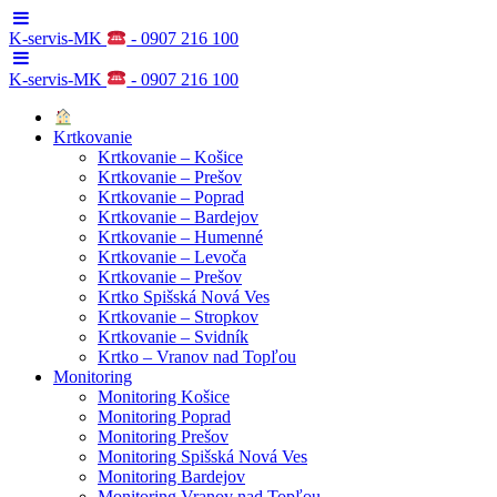
K-servis-MK
- 0907 216 100
K-servis-MK
- 0907 216 100
Krtkovanie
Krtkovanie – Košice
Krtkovanie – Prešov
Krtkovanie – Poprad
Krtkovanie – Bardejov
Krtkovanie – Humenné
Krtkovanie – Levoča
Krtkovanie – Prešov
Krtko Spišská Nová Ves
Krtkovanie – Stropkov
Krtkovanie – Svidník
Krtko – Vranov nad Topľou
Monitoring
Monitoring Košice
Monitoring Poprad
Monitoring Prešov
Monitoring Spišská Nová Ves
Monitoring Bardejov
Monitoring Vranov nad Topľou