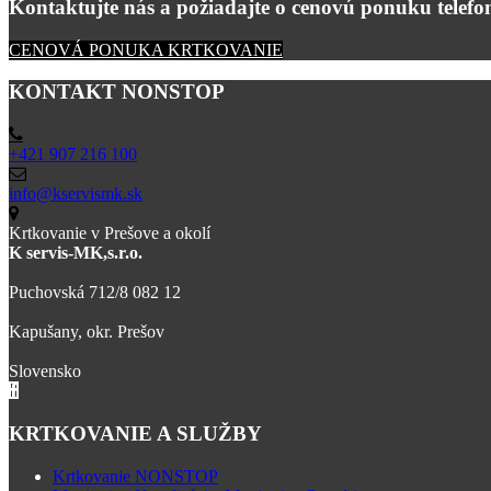
Kontaktujte nás a požiadajte o cenovú ponuku telefon
CENOVÁ PONUKA KRTKOVANIE
KONTAKT NONSTOP
+421 907 216 100
info@kservismk.sk
Krtkovanie v Prešove a okolí
K servis-MK,s.r.o.
Puchovská 712/8 082 12
Kapušany, okr. Prešov
Slovensko
KRTKOVANIE A SLUŽBY
Krtkovanie NONSTOP