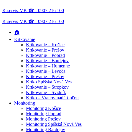
K-servis-MK ☎ - 0907 216 100
K-servis-MK ☎ - 0907 216 100
🏠
Krtkovanie
Krtkovanie – Košice
Krtkovanie – Prešov
Krtkovanie – Poprad
Krtkovanie – Bardejov
Krtkovanie – Humenné
Krtkovanie – Levoča
Krtkovanie – Prešov
Krtko Spišská Nová Ves
Krtkovanie – Stropkov
Krtkovanie – Svidník
Krtko – Vranov nad Topľou
Monitoring
Monitoring Košice
Monitoring Poprad
Monitoring Prešov
Monitoring Spišská Nová Ves
Monitoring Bardejov