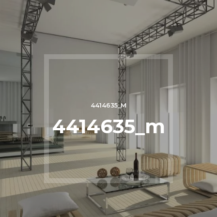
4414635_M
4414635_m