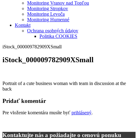
Monitoring Vranov nad Topľou
Monitoring Stropkov
Monitoring Levoča
Monitoring Humenné
Kontakt
Ochrana osobných údajov
Politika COOKIES
iStock_000009782909XSmall
iStock_000009782909XSmall
Portrait of a cute business woman with team in discussion at the
back
Pridať komentár
Pre vloženie komentára musíte byť
prihlásený
.
Kontaktujte nás a požiadajte o cenovú ponuku