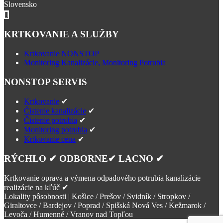
Slovensko
KRTKOVANIE A SLUŽBY
Krtkovanie NONSTOP
Monitoring Kanalizácie, Monitoring Potrubia
NONSTOP SERVIS
Krtkovanie
✔
Čistenie kanalizácie
✔
Čistenie potrubia
✔
Monitoring potrubia
✔
Krtkovanie cena
✔
RÝCHLO ✔ ODBORNE✔ LACNO ✔
Krtkovanie oprava a výmena odpadového potrubia kanalizácie
realizácie na kľúč ✔
Lokality pôsobnosti | Košice / Prešov / Svidník / Stropkov /
Giraltovce / Bardejov / Poprad / Spišská Nová Ves / Kežmarok /
Levoča / Humenné / Vranov nad Topľou