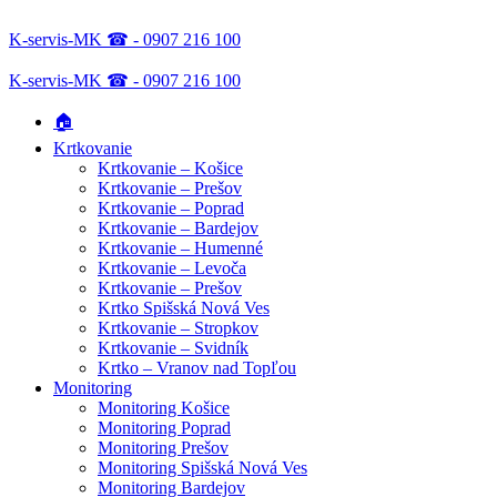
K-servis-MK ☎ - 0907 216 100
K-servis-MK ☎ - 0907 216 100
🏠
Krtkovanie
Krtkovanie – Košice
Krtkovanie – Prešov
Krtkovanie – Poprad
Krtkovanie – Bardejov
Krtkovanie – Humenné
Krtkovanie – Levoča
Krtkovanie – Prešov
Krtko Spišská Nová Ves
Krtkovanie – Stropkov
Krtkovanie – Svidník
Krtko – Vranov nad Topľou
Monitoring
Monitoring Košice
Monitoring Poprad
Monitoring Prešov
Monitoring Spišská Nová Ves
Monitoring Bardejov