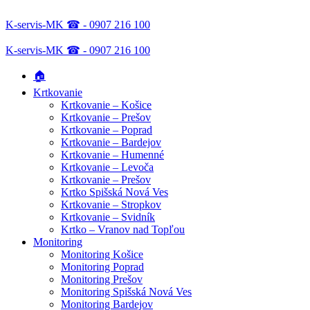
K-servis-MK ☎ - 0907 216 100
K-servis-MK ☎ - 0907 216 100
🏠
Krtkovanie
Krtkovanie – Košice
Krtkovanie – Prešov
Krtkovanie – Poprad
Krtkovanie – Bardejov
Krtkovanie – Humenné
Krtkovanie – Levoča
Krtkovanie – Prešov
Krtko Spišská Nová Ves
Krtkovanie – Stropkov
Krtkovanie – Svidník
Krtko – Vranov nad Topľou
Monitoring
Monitoring Košice
Monitoring Poprad
Monitoring Prešov
Monitoring Spišská Nová Ves
Monitoring Bardejov