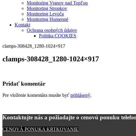
Monitoring Vranov nad Topľou
Monitoring Stropkov
Monitoring Levoča
Monitoring Humenné
Kontakt
Ochrana osobných údajov
Politika COOKIES
clamps-308428_1280-1024×917
clamps-308428_1280-1024×917
Pridať komentár
Pre vloženie komentára musíte byť
prihlásený
.
Kontaktujte nás a požiadajte o cenovú ponuku telefon
CENOVÁ PONUKA KRTKOVANIE