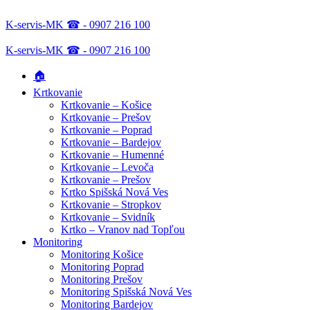
K-servis-MK ☎ - 0907 216 100
K-servis-MK ☎ - 0907 216 100
🏠
Krtkovanie
Krtkovanie – Košice
Krtkovanie – Prešov
Krtkovanie – Poprad
Krtkovanie – Bardejov
Krtkovanie – Humenné
Krtkovanie – Levoča
Krtkovanie – Prešov
Krtko Spišská Nová Ves
Krtkovanie – Stropkov
Krtkovanie – Svidník
Krtko – Vranov nad Topľou
Monitoring
Monitoring Košice
Monitoring Poprad
Monitoring Prešov
Monitoring Spišská Nová Ves
Monitoring Bardejov