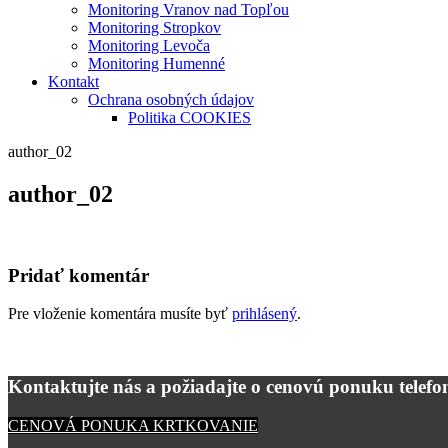
Monitoring Vranov nad Topľou
Monitoring Stropkov
Monitoring Levoča
Monitoring Humenné
Kontakt
Ochrana osobných údajov
Politika COOKIES
author_02
author_02
Pridať komentár
Pre vloženie komentára musíte byť
prihlásený
.
Kontaktujte nás a požiadajte o cenovú ponuku telefon
CENOVÁ PONUKA KRTKOVANIE