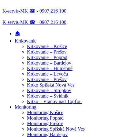
K-servis-MK ☎ - 0907 216 100
K-servis-MK ☎ - 0907 216 100
🏠
Krtkovanie
Krtkovanie – Košice
Krtkovanie – Prešov
Krtkovanie – Poprad
Krtkovanie – Bardejov
Krtkovanie – Humenné
Krtkovanie – Levoča
Krtkovanie – Prešov
Krtko Spišská Nová Ves
Krtkovanie – Stropkov
Krtkovanie – Svidník
Krtko – Vranov nad Topľou
Monitoring
Monitoring Košice
Monitoring Poprad
Monitoring Prešov
Monitoring Spišská Nová Ves
Monitoring Bardejov