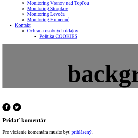
Monitoring Vranov nad Topľou
Monitoring Stropkov
Monitoring Levoča
Monitoring Humenné
Kontakt
Ochrana osobných údajov
Politika COOKIES
backg
Pridať komentár
Pre vloženie komentára musíte byť
prihlásený
.