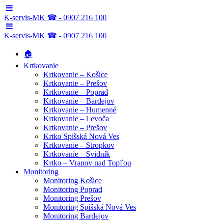
K-servis-MK ☎ - 0907 216 100
K-servis-MK ☎ - 0907 216 100
🏠
Krtkovanie
Krtkovanie – Košice
Krtkovanie – Prešov
Krtkovanie – Poprad
Krtkovanie – Bardejov
Krtkovanie – Humenné
Krtkovanie – Levoča
Krtkovanie – Prešov
Krtko Spišská Nová Ves
Krtkovanie – Stropkov
Krtkovanie – Svidník
Krtko – Vranov nad Topľou
Monitoring
Monitoring Košice
Monitoring Poprad
Monitoring Prešov
Monitoring Spišská Nová Ves
Monitoring Bardejov