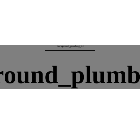
background_plumbing_03
round_plumb