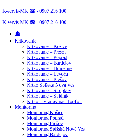
K-servis-MK ☎ - 0907 216 100
K-servis-MK ☎ - 0907 216 100
🏠
Krtkovanie
Krtkovanie – Košice
Krtkovanie – Prešov
Krtkovanie – Poprad
Krtkovanie – Bardejov
Krtkovanie – Humenné
Krtkovanie – Levoča
Krtkovanie – Prešov
Krtko Spišská Nová Ves
Krtkovanie – Stropkov
Krtkovanie – Svidník
Krtko – Vranov nad Topľou
Monitoring
Monitoring Košice
Monitoring Poprad
Monitoring Prešov
Monitoring Spišská Nová Ves
Monitoring Bardejov