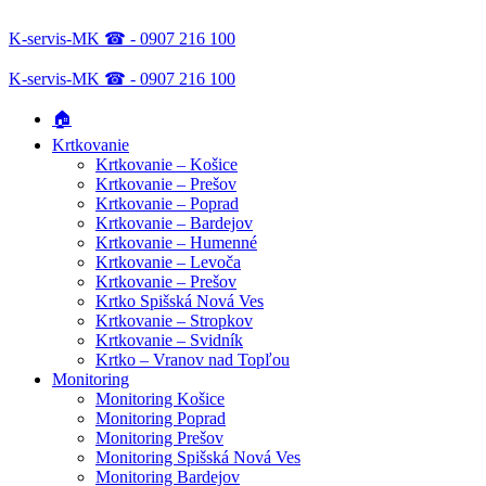
K-servis-MK ☎ - 0907 216 100
K-servis-MK ☎ - 0907 216 100
🏠
Krtkovanie
Krtkovanie – Košice
Krtkovanie – Prešov
Krtkovanie – Poprad
Krtkovanie – Bardejov
Krtkovanie – Humenné
Krtkovanie – Levoča
Krtkovanie – Prešov
Krtko Spišská Nová Ves
Krtkovanie – Stropkov
Krtkovanie – Svidník
Krtko – Vranov nad Topľou
Monitoring
Monitoring Košice
Monitoring Poprad
Monitoring Prešov
Monitoring Spišská Nová Ves
Monitoring Bardejov