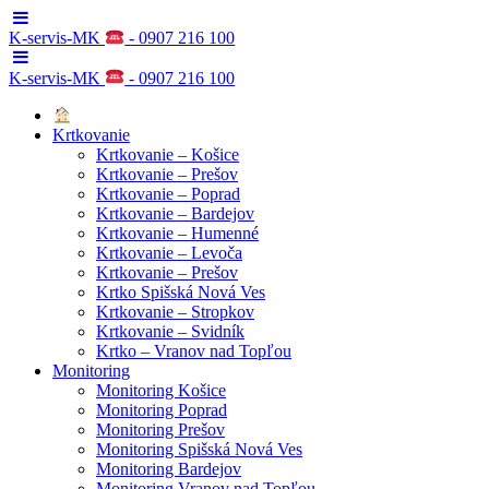
K-servis-MK
- 0907 216 100
K-servis-MK
- 0907 216 100
Krtkovanie
Krtkovanie – Košice
Krtkovanie – Prešov
Krtkovanie – Poprad
Krtkovanie – Bardejov
Krtkovanie – Humenné
Krtkovanie – Levoča
Krtkovanie – Prešov
Krtko Spišská Nová Ves
Krtkovanie – Stropkov
Krtkovanie – Svidník
Krtko – Vranov nad Topľou
Monitoring
Monitoring Košice
Monitoring Poprad
Monitoring Prešov
Monitoring Spišská Nová Ves
Monitoring Bardejov
Monitoring Vranov nad Topľou