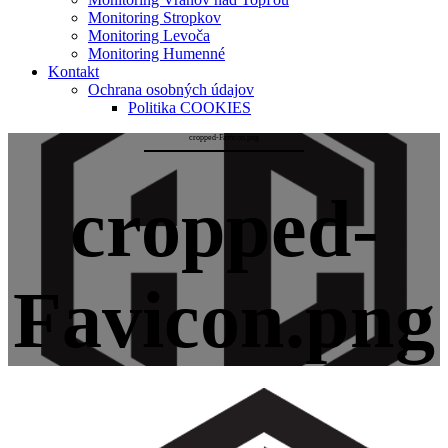
Monitoring Stropkov
Monitoring Levoča
Monitoring Humenné
Kontakt
Ochrana osobných údajov
Politika COOKIES
cropped-Favicon.png
cropped-
Favicon.png