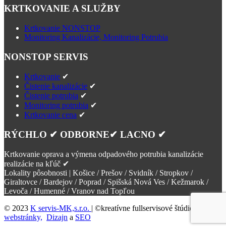
KRTKOVANIE A SLUŽBY
Krtkovanie NONSTOP
Monitoring Kanalizácie, Monitoring Potrubia
NONSTOP SERVIS
Krtkovanie
✔
Čistenie kanalizácie
✔
Čistenie potrubia
✔
Monitoring potrubia
✔
Krtkovanie cena
✔
RÝCHLO ✔ ODBORNE✔ LACNO ✔
Krtkovanie oprava a výmena odpadového potrubia kanalizácie
realizácie na kľúč ✔
Lokality pôsobnosti | Košice / Prešov / Svidník / Stropkov /
Giraltovce / Bardejov / Poprad / Spišská Nová Ves / Kežmarok /
Levoča / Humenné / Vranov nad Topľou
© 2023
K servis-MK,s.r.o.
| ©kreatívne fullservisové štúdio
Tvorba
webstránky,
Dizajn
a
SEO