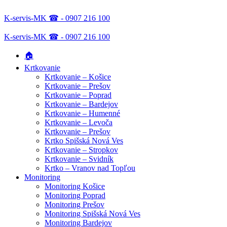
K-servis-MK ☎ - 0907 216 100
K-servis-MK ☎ - 0907 216 100
🏠
Krtkovanie
Krtkovanie – Košice
Krtkovanie – Prešov
Krtkovanie – Poprad
Krtkovanie – Bardejov
Krtkovanie – Humenné
Krtkovanie – Levoča
Krtkovanie – Prešov
Krtko Spišská Nová Ves
Krtkovanie – Stropkov
Krtkovanie – Svidník
Krtko – Vranov nad Topľou
Monitoring
Monitoring Košice
Monitoring Poprad
Monitoring Prešov
Monitoring Spišská Nová Ves
Monitoring Bardejov