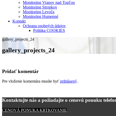
Monitoring Vranov nad Topľou
Monitoring Stropkov
Monitoring Levoča
Monitoring Humenné
Kontakt
Ochrana osobných údajov
Politika COOKIES
gallery_projects_24
gallery_projects_24
Pridať komentár
Pre vloženie komentára musíte byť
prihlásený
.
Kontaktujte nás a požiadajte o cenovú ponuku telefon
CENOVÁ PONUKA KRTKOVANIE