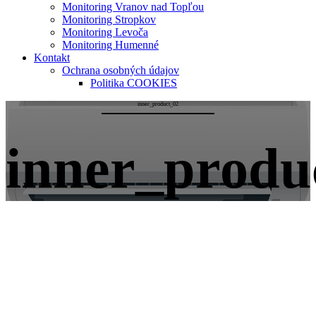
Monitoring Vranov nad Topľou
Monitoring Stropkov
Monitoring Levoča
Monitoring Humenné
Kontakt
Ochrana osobných údajov
Politika COOKIES
inner_product_02
inner_produ