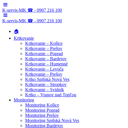
K-servis-MK ☎ - 0907 216 100
K-servis-MK ☎ - 0907 216 100
🏠
Krtkovanie
Krtkovanie – Košice
Krtkovanie – Prešov
Krtkovanie – Poprad
Krtkovanie – Bardejov
Krtkovanie – Humenné
Krtkovanie – Levoča
Krtkovanie – Prešov
Krtko Spišská Nová Ves
Krtkovanie – Stropkov
Krtkovanie – Svidník
Krtko – Vranov nad Topľou
Monitoring
Monitoring Košice
Monitoring Poprad
Monitoring Prešov
Monitoring Spišská Nová Ves
Monitoring Bardejov