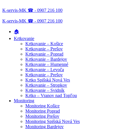
K-servis-MK ☎ - 0907 216 100
K-servis-MK ☎ - 0907 216 100
🏠
Krtkovanie
Krtkovanie – Košice
Krtkovanie – Prešov
Krtkovanie – Poprad
Krtkovanie – Bardejov
Krtkovanie – Humenné
Krtkovanie – Levoča
Krtkovanie – Prešov
Krtko Spišská Nová Ves
Krtkovanie – Stropkov
Krtkovanie – Svidník
Krtko – Vranov nad Topľou
Monitoring
Monitoring Košice
Monitoring Poprad
Monitoring Prešov
Monitoring Spišská Nová Ves
Monitoring Bardejov