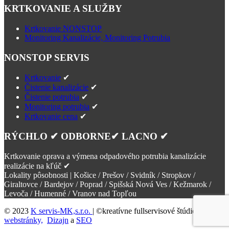
KRTKOVANIE A SLUŽBY
Krtkovanie NONSTOP
Monitoring Kanalizácie, Monitoring Potrubia
NONSTOP SERVIS
Krtkovanie
✔
Čistenie kanalizácie
✔
Čistenie potrubia
✔
Monitoring potrubia
✔
Krtkovanie cena
✔
RÝCHLO ✔ ODBORNE✔ LACNO ✔
Krtkovanie oprava a výmena odpadového potrubia kanalizácie
realizácie na kľúč ✔
Lokality pôsobnosti | Košice / Prešov / Svidník / Stropkov /
Giraltovce / Bardejov / Poprad / Spišská Nová Ves / Kežmarok /
Levoča / Humenné / Vranov nad Topľou
© 2023
K servis-MK,s.r.o.
| ©kreatívne fullservisové štúdio
Tvorba
webstránky,
Dizajn
a
SEO