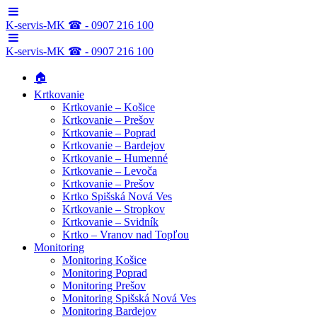
K-servis-MK ☎ - 0907 216 100
K-servis-MK ☎ - 0907 216 100
🏠
Krtkovanie
Krtkovanie – Košice
Krtkovanie – Prešov
Krtkovanie – Poprad
Krtkovanie – Bardejov
Krtkovanie – Humenné
Krtkovanie – Levoča
Krtkovanie – Prešov
Krtko Spišská Nová Ves
Krtkovanie – Stropkov
Krtkovanie – Svidník
Krtko – Vranov nad Topľou
Monitoring
Monitoring Košice
Monitoring Poprad
Monitoring Prešov
Monitoring Spišská Nová Ves
Monitoring Bardejov