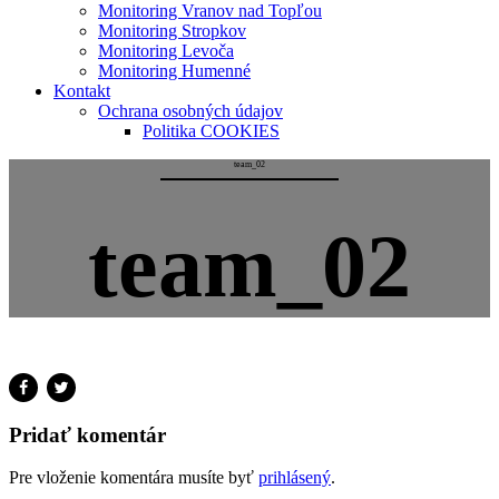
Monitoring Vranov nad Topľou
Monitoring Stropkov
Monitoring Levoča
Monitoring Humenné
Kontakt
Ochrana osobných údajov
Politika COOKIES
team_02
team_02
Pridať komentár
Pre vloženie komentára musíte byť
prihlásený
.